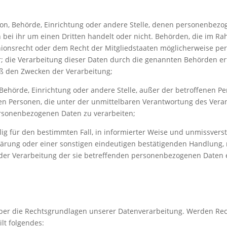
erson, Behörde, Einrichtung oder andere Stelle, denen personenbez
 bei ihr um einen Dritten handelt oder nicht. Behörden, die im R
onsrecht oder dem Recht der Mitgliedstaaten möglicherweise p
r; die Verarbeitung dieser Daten durch die genannten Behörden erf
ß den Zwecken der Verarbeitung;
, Behörde, Einrichtung oder andere Stelle, außer der betroffenen P
en Personen, die unter der unmittelbaren Verantwortung des Vera
personenbezogenen Daten zu verarbeiten;
llig für den bestimmten Fall, in informierter Weise und unmissvers
rung oder einer sonstigen eindeutigen bestätigenden Handlung, 
it der Verarbeitung der sie betreffenden personenbezogenen Daten
 über die Rechtsgrundlagen unserer Datenverarbeitung. Werden Re
lt folgendes: