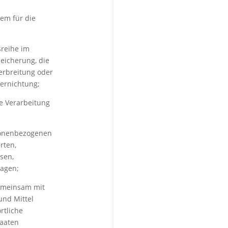
dem für die
sreihe im
eicherung, die
erbreitung oder
Vernichtung;
e Verarbeitung
rsonenbezogenen
rten,
sen,
sagen;
 gemeinsam mit
und Mittel
rtliche
taaten