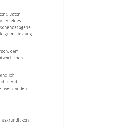
ogene Daten
ahmen eines
ersonenbezogene
olgt im Einklang
erson, dem
ntwortlichen
tändlich
mit der die
 einverstanden
chtsgrundlagen