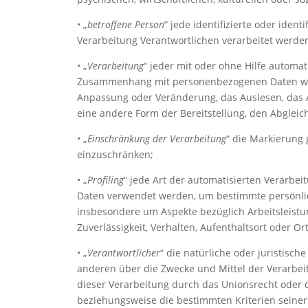
• „
betroffene Person
“ jede identifizierte oder ide
Verarbeitung Verantwortlichen verarbeitet werde
• „
Verarbeitung
“ jeder mit oder ohne Hilfe automa
Zusammenhang mit personenbezogenen Daten wie d
Anpassung oder Veränderung, das Auslesen, das 
eine andere Form der Bereitstellung, den Abgleic
• „
Einschränkung der Verarbeitung
“ die Markierung 
einzuschränken;
• „
Profiling
“ jede Art der automatisierten Verarbe
Daten verwendet werden, um bestimmte persönlich
insbesondere um Aspekte bezüglich Arbeitsleistung
Zuverlässigkeit, Verhalten, Aufenthaltsort oder O
• „
Verantwortlicher
“ die natürliche oder juristisch
anderen über die Zwecke und Mittel der Verarbei
dieser Verarbeitung durch das Unionsrecht oder 
beziehungsweise die bestimmten Kriterien seine