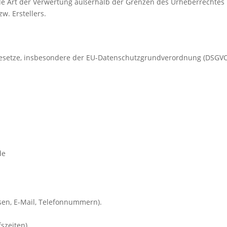
jede Art der Verwertung außerhalb der Grenzen des Urheberrechtes
w. Erstellers.
gesetze, insbesondere der EU-Datenschutzgrundverordnung (DSGVO),
de
sen, E-Mail, Telefonnummern).
szeiten).