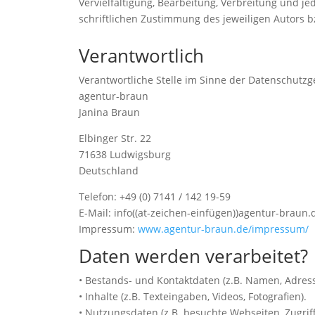
Vervielfältigung, Bearbeitung, Verbreitung und 
schriftlichen Zustimmung des jeweiligen Autors bz
Verantwortlich
Verantwortliche Stelle im Sinne der Datenschutz
agentur-braun
Janina Braun
Elbinger Str. 22
71638 Ludwigsburg
Deutschland
Telefon: +49 (0) 7141 / 142 19-59
E-Mail: info((at-zeichen-einfügen))agentur-braun.
Impressum:
www.agentur-braun.de/impressum/
Daten werden verarbeitet?
• Bestands- und Kontaktdaten (z.B. Namen, Adres
• Inhalte (z.B. Texteingaben, Videos, Fotografien).
• Nutzungsdaten (z.B. besuchte Webseiten, Zugriff