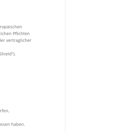
uropäischen
lichen Pflichten
er vertraglicher
hield“).
rfen,
lossen haben.