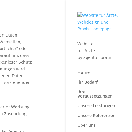
nen Daten
Webseiten,
Website
ortlicher“ oder
für Ärzte
arauf hin, dass
by
agentur-braun
ckenloser Schutz
immungen wird
Home
ogenen Daten
Ihr Bedarf
der vorstehenden
Ihre
Voraussetzungen
Unsere Leistungen
rderter Werbung
gten Zusendung
Unsere Referenzen
Über uns
 der Agentur