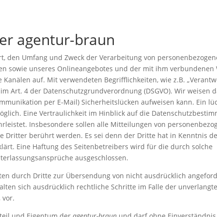
er agentur-braun
 Art, den Umfang und Zweck der Verarbeitung von personenbezoge
uren sowie unseres Onlineangebotes und der mit ihm verbundenen 
Kanälen auf. Mit verwendeten Begrifflichkeiten, wie z.B. „Verantw
n im Art. 4 der Datenschutzgrundverordnung (DSGVO). Wir weisen d
ommunikation per E-Mail) Sicherheitslücken aufweisen kann. Ein lü
möglich. Eine Vertraulichkeit im Hinblick auf die Datenschutzbest
leistet. Insbesondere sollen alle Mitteilungen von personenbez
te Dritter berührt werden. Es sei denn der Dritte hat in Kenntnis 
ärt. Eine Haftung des Seitenbetreibers wird für die durch solche
nterlassungsansprüche ausgeschlossen.
aten durch Dritte zur Übersendung von nicht ausdrücklich angefo
alten sich ausdrücklich rechtliche Schritte im Falle der unverlan
 vor.
teil und Eigentum der
agentur-braun
und darf ohne Einverständnis