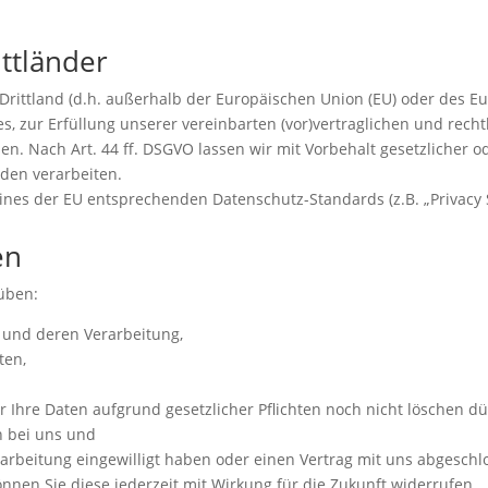
ttländer
Drittland (d.h. außerhalb der Europäischen Union (EU) oder des E
s, zur Erfüllung unserer vereinbarten (vor)vertraglichen und recht
n. Nach Art. 44 ff. DSGVO lassen wir mit Vorbehalt gesetzlicher od
den verarbeiten.
eines der EU entsprechenden Datenschutz-Standards (z.B. „Privacy S
en
üben:
 und deren Verarbeitung,
ten,
 Ihre Daten aufgrund gesetzlicher Pflichten noch nicht löschen dü
n bei uns und
erarbeitung eingewilligt haben oder einen Vertrag mit uns abgesch
können Sie diese jederzeit mit Wirkung für die Zukunft widerrufen.