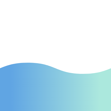
SEA
(Suchmaschinenwerbung) Effektive SEA-
Kampagnen in Bad Dürkheim, die gezielt
neue Patienten auf Ihre Praxis aufmerksam
machen.