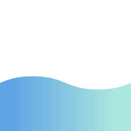
SEA
(Suchmaschinenwerbung) Effektive SEA-
Kampagnen in Bad Lausick, die gezielt neue
Patienten auf Ihre Praxis aufmerksam
machen.