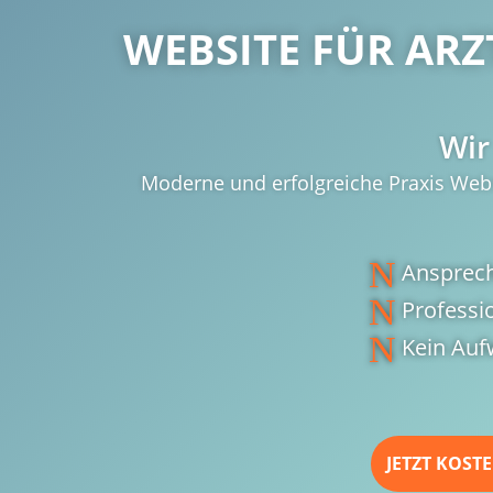
WEBSITE FÜR ARZ
Wir
Moderne und erfolgreiche Praxis Websi
N
Ansprec
N
Professi
N
Kein Auf
JETZT KOST