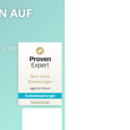
N AUF
r Erfahrung.
Kundenbewertungen und Erfahrungen zu
agentur-braun
Noch keine
MANGELHAFT
Bewertungen
agentur-braun
5,00
/
0,00
Kundenbewertungen
Authentizität
Erfahren Sie mehr über dieses Bewertungssiegel
Profil ansehen
01.01.1970