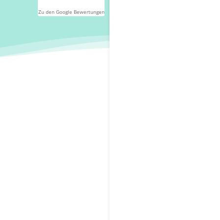
Zu den Google Bewertungen
s
schen um
en zu
 Bergen auf