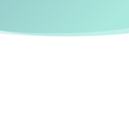
…Sie ein professionelle
Erscheinungsbild wün
Kompetenz und Vertrau
reflektieren.
…Sie mehr Patienten in