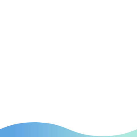
(Suchmaschinenoptimierung) Optimierte SEO-
Lösungen für Ärzte in Böblingen, um Ihre Website in
den Suchmaschinen auf Spitzenpositionen zu
bringen.

SEA
(Suchmaschinenwerbung) Effektive SEA-Kampagnen
in Böblingen, die gezielt neue Patienten auf Ihre
Praxis aufmerksam machen.