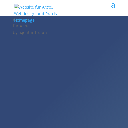
Website
für Ärzte
by
agentur-braun