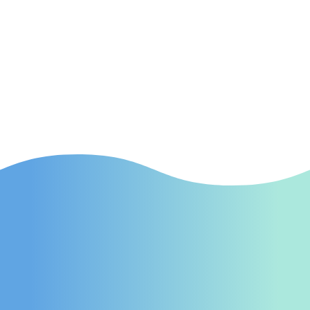
SEA
(Suchmaschinenwerbung) Effektive SEA-
Kampagnen in Büdingen, die gezielt neue
Patienten auf Ihre Praxis aufmerksam
machen.