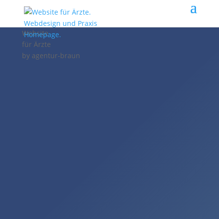
Website
für Ärzte
by
agentur-braun