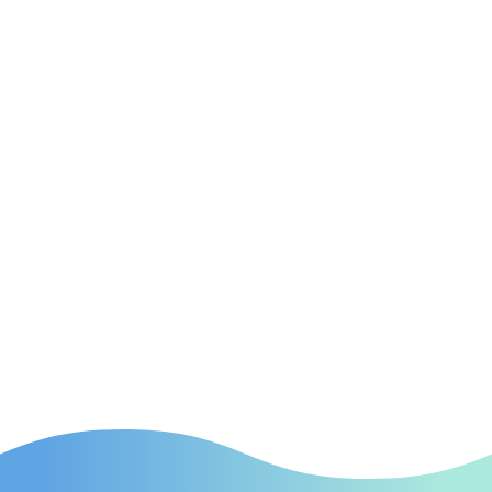
Lösungen für Ärzte in Düsseldorf, um Ihre Website in
den Suchmaschinen auf Spitzenpositionen zu
bringen.

SEA
(Suchmaschinenwerbung) Effektive SEA-Kampagnen
in Düsseldorf, die gezielt neue Patienten auf Ihre
Praxis aufmerksam machen.