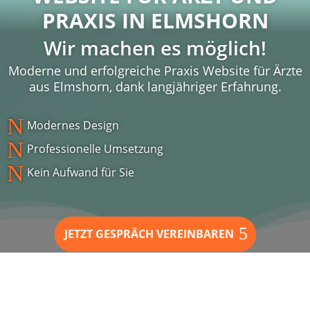
PRAXIS IN
ELMSHORN
Wir machen es möglich!
Moderne und erfolgreiche Praxis Website für Ärzte
aus Elmshorn, dank langjähriger Erfahrung.
N
Modernes Design
N
Professionelle Umsetzung
N
Kein Aufwand für Sie
JETZT GESPRÄCH VEREINBAREN