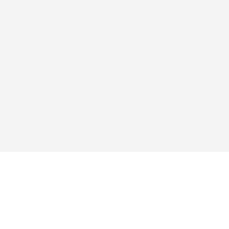
Elmshorn