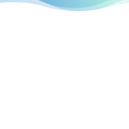
professionellen Webseiten
Elmshorn

Individuelles Design
Jede Website ist anders und jede
Praxis in
Elmshorn
hat andere Ansprüche an eine Website. Wir richten