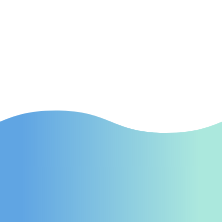
SEA
(Suchmaschinenwerbung) Effektive SEA-
Kampagnen in Euskirchen, die gezielt neue
Patienten auf Ihre Praxis aufmerksam
machen.