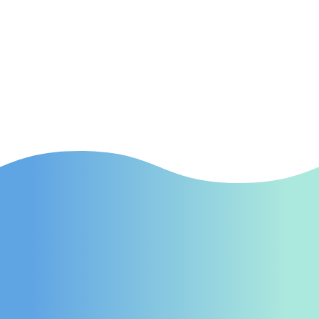
(Suchmaschinenwerbung) Effektive SEA-
Kampagnen in Fellbach, die gezielt neue
Patienten auf Ihre Praxis aufmerksam
machen.