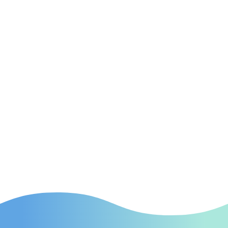
bringen.

SEA
(Suchmaschinenwerbung) Effektive SEA-
Kampagnen in Frankfurt am Main, die
gezielt neue Patienten auf Ihre Praxis
aufmerksam machen.