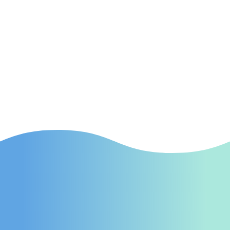
SEA
(Suchmaschinenwerbung) Effektive SEA-
Kampagnen in Gelsenkirchen, die gezielt
neue Patienten auf Ihre Praxis aufmerksam
machen.