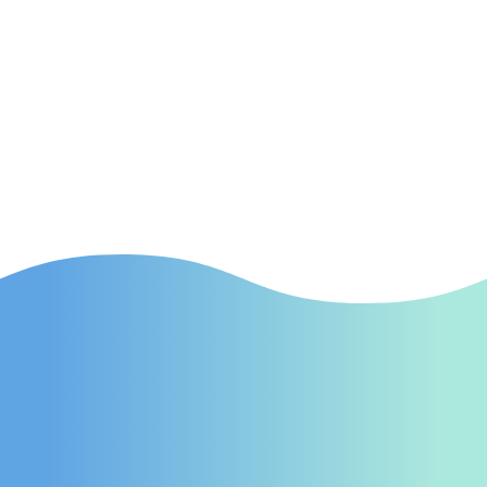
SEA
(Suchmaschinenwerbung) Effektive SEA-
Kampagnen in Hildesheim, die gezielt neue
Patienten auf Ihre Praxis aufmerksam
machen.