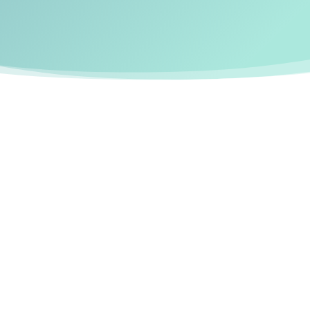
…Sie ein professionell
Erscheinungsbild wü
Kompetenz und Vertr
reflektieren.