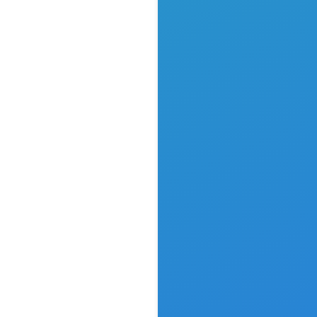
n Hürth
 einen
gen
