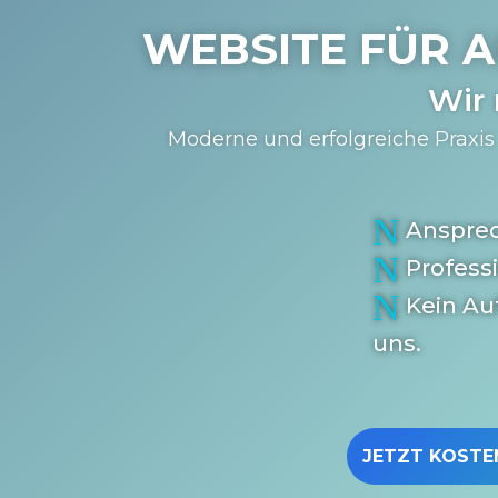
WEBSITE FÜR A
Wir
Moderne und erfolgreiche Praxis 
N
Anspre
N
Profess
N
Kein Au
uns.
JETZT KOSTE