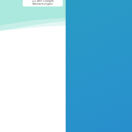
Zu den Google
Bewertungen
es
nschen um
auen zu