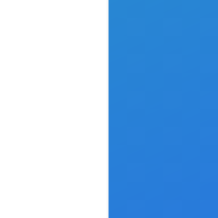
go- und
ntdesign
rtiges Logo-
ntdesign, das
e Praxis
sionell und
erkennbar in
ne setzt.
nwerbung)
ampagnen in