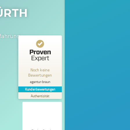
ÜRTH
fahrung.
Kundenbewertungen und Erfahrungen zu
agentur-braun
Noch keine
MANGELHAFT
Bewertungen
5,00
/
0,00
agentur-braun
Kundenbewertungen
Erfahren Sie mehr über dieses Bewertungssiegel
Authentizität
Profil ansehen
01.01.1970