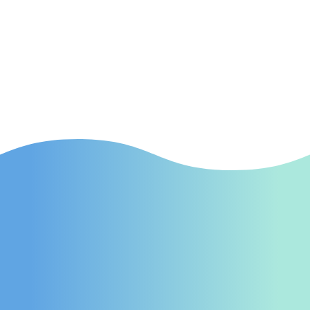
(Suchmaschinenwerbung) Effektive SEA-
Kampagnen in Ibbenbüren, die gezielt neue
Patienten auf Ihre Praxis aufmerksam
machen.