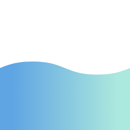
(Suchmaschinenwerbung) Effektive SEA-
Kampagnen in Ingolstadt, die gezielt neue
Patienten auf Ihre Praxis aufmerksam
machen.