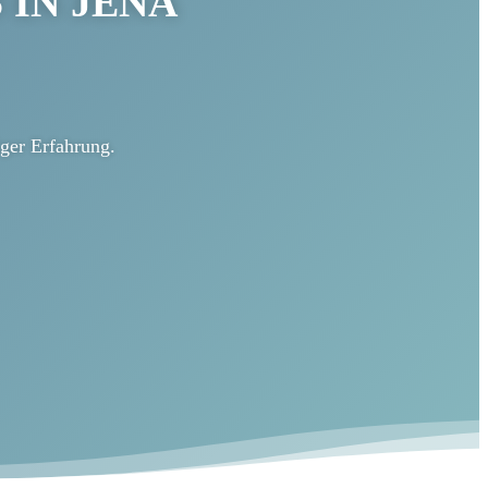
 IN
JENA
iger Erfahrung.