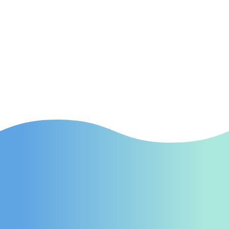
SEA
(Suchmaschinenwerbung) Effektive SEA-
Kampagnen in Lüneburg, die gezielt neue
Patienten auf Ihre Praxis aufmerksam
machen.