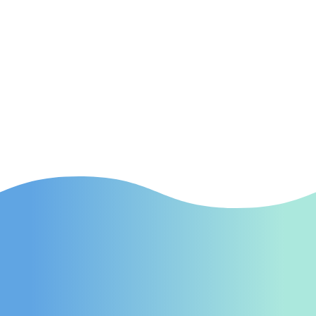
SEA
(Suchmaschinenwerbung) Effektive SEA-
Kampagnen in Magdeburg, die gezielt neue
Patienten auf Ihre Praxis aufmerksam
machen.