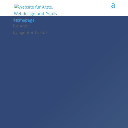
Website
für Ärzte
by
agentur-braun