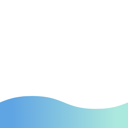

SEA
(Suchmaschinenwerbung) Effektive SEA-
Kampagnen in Neu Wulmstorf, die gezielt
neue Patienten auf Ihre Praxis aufmerksam
machen.