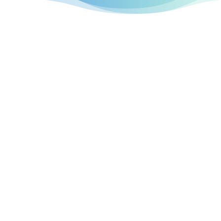
professionellen
Webseiten
Neu Wulmstorf

Individuelles Design
Jede Website ist anders und jede
Praxis in