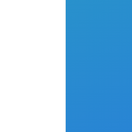
auen zu
n Nieder-
en.
 einen
gen
