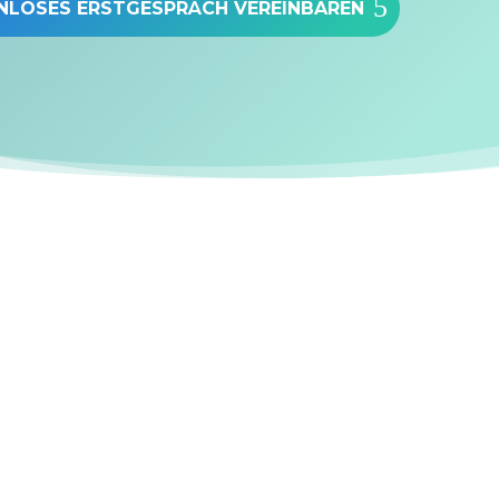
NLOSES ERSTGESPRÄCH VEREINBAREN
…Sie ein professionell
Erscheinungsbild wü