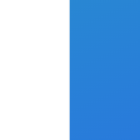
go- und
ntdesign
rtiges Logo-
ntdesign, das
e Praxis
sionell und
erkennbar in
ne setzt.