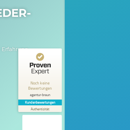
EDER-
 Erfahrung.
Kundenbewertungen und Erfahrungen zu
agentur-braun
Noch keine
MANGELHAFT
Bewertungen
5,00
/
0,00
agentur-braun
Kundenbewertungen
Erfahren Sie mehr über dieses Bewertungssiegel
Authentizität
Profil ansehen
01.01.1970