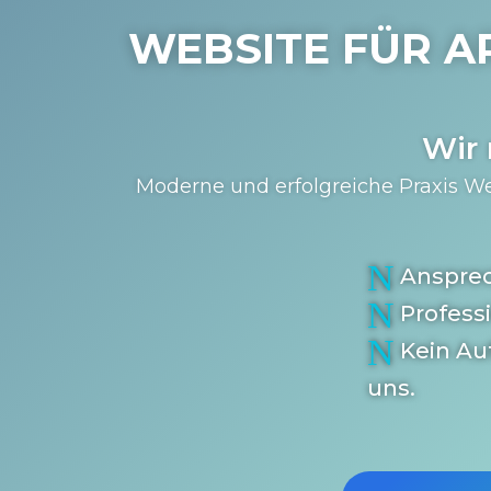
WEBSITE FÜR A
Wir
Moderne und erfolgreiche Praxis We
N
Anspre
N
Profess
N
Kein Au
uns.