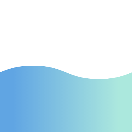
SEA
(Suchmaschinenwerbung) Effektive SEA-
Kampagnen in Osnabrück, die gezielt neue
Patienten auf Ihre Praxis aufmerksam
machen.