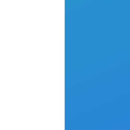
auen zu
n
 möchten.
 einen
gen
