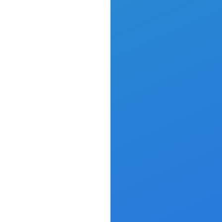
go- und
ntdesign
rtiges Logo-
ntdesign, das
e Praxis
sionell und
erkennbar in
ne setzt.