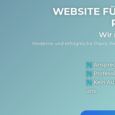
WEBSITE FÜ
Wir
Moderne und erfolgreiche Praxis We
N
Anspre
N
Profess
N
Kein Au
uns.