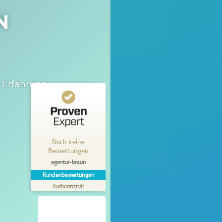
N
 Erfahrung.
Kundenbewertungen und Erfahrungen zu
agentur-braun
Noch keine
MANGELHAFT
Bewertungen
5,00
/
0,00
agentur-braun
Kundenbewertungen
Erfahren Sie mehr über dieses Bewertungssiegel
Authentizität
Profil ansehen
01.01.1970