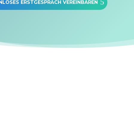
NLOSES ERSTGESPRÄCH VEREINBAREN
…Sie ein professionell
Erscheinungsbild wü