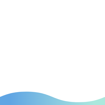
Lösungen für Ärzte in Radevormwald, um Ihre
Website in den Suchmaschinen auf
Spitzenpositionen zu bringen.

SEA
(Suchmaschinenwerbung) Effektive SEA-Kampagnen
in Radevormwald, die gezielt neue Patienten auf Ihre
Praxis aufmerksam machen.