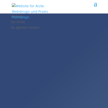
Website
für Ärzte
by
agentur-braun