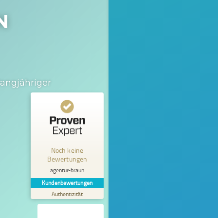
N
langjähriger
Kundenbewertungen und Erfahrungen zu
agentur-braun
Noch keine
MANGELHAFT
Bewertungen
5,00
/
0,00
agentur-braun
Kundenbewertungen
Erfahren Sie mehr über dieses Bewertungssiegel
Authentizität
Profil ansehen
01.01.1970