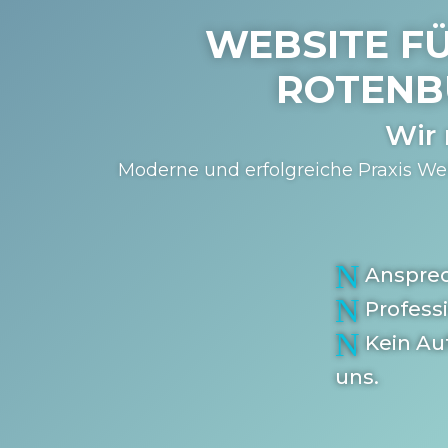
WEBSITE FÜ
ROTENB
Wir
Moderne und erfolgreiche Praxis Web
N
Anspre
N
Profess
N
Kein Au
uns.