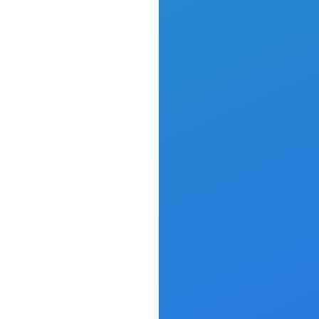

go- und
ntdesign
rtiges Logo-
ntdesign, das
e Praxis
sionell und
erkennbar in
ne setzt.