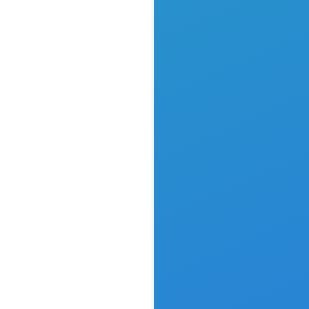
auen zu
in Rotenburg
en möchten.
 einen
gen