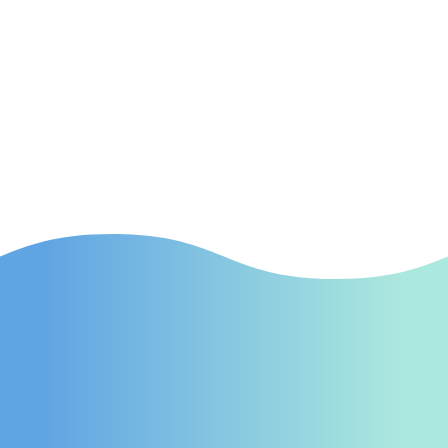
SEA
(Suchmaschinenwerbung) Effektive SEA-
Kampagnen in Wadern, die gezielt neue
Patienten auf Ihre Praxis aufmerksam
machen.